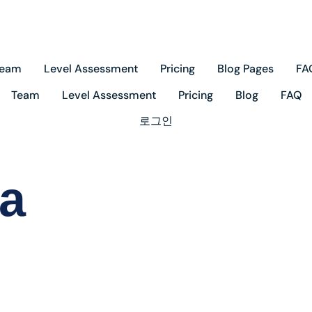
Team
Level Assessment
Pricing
Blog Pages
FA
Team
Level Assessment
Pricing
Blog
FAQ
로그인
а