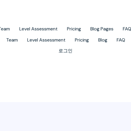
Team
Level Assessment
Pricing
Blog Pages
FA
Team
Level Assessment
Pricing
Blog
FAQ
로그인